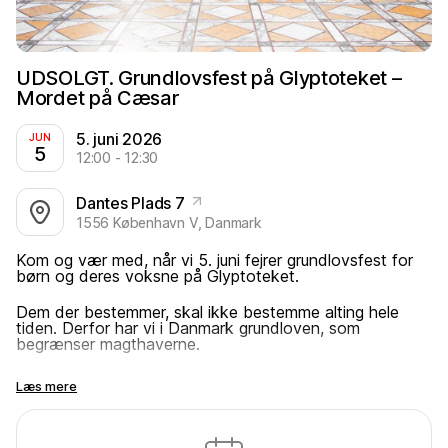
UDSOLGT. Grundlovsfest på Glyptoteket –
Mordet på Cæsar
5. juni 2026
JUN
5
12:00 - 12:30
Dantes Plads 7
1556 København V, Danmark
Kom og vær med, når vi 5. juni fejrer grundlovsfest for
børn og deres voksne på Glyptoteket.
Dem der bestemmer, skal ikke bestemme alting hele
tiden. Derfor har vi i Danmark grundloven, som
begrænser magthaverne.
Det med magt kan være svært at forstå. Vi gør det
Læs mere
konkret og forståeligt for de fleste, når vi fortæller
historien om Julius Cæsar, der ville bestemme alting hele
tiden. Det gik ret godt, indtil han en dag blev myrdet.